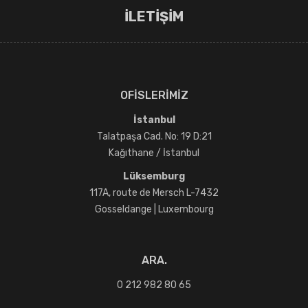
İLETİŞİM
OFİSLERİMİZ
İstanbul
Talatpaşa Cad. No: 19 D:21
Kağıthane / İstanbul
Lüksemburg
117A, route de Mersch L-7432
Gosseldange | Luxembourg
ARA.
0 212 982 80 65